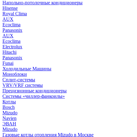
Напольно-потолочные кондиционеры
Hisense
Royal Clima
AUX
Ecoclima
Panasonix
AUX
Ecoclima
Electrolux
Hitachi
Panasonix
Funai
Холодильные Машины
Моноблоки
Сплит-системы
VRV/VRF системы
Прецизионные кондиционеры
Системы «чиллер-фанкоилы»
Котлы
Bosch
Mizudo
Navien
ЭВАН
Mizudo
Газовые котлы отопления Mizudo в Москве