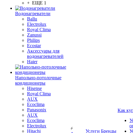
+ ЕЩЕ 1
Водонагреватели
Ballu
Electrolux
Royal Clima
Zanussi
Philips
Ecostar
Аксессуары для
водонагревателей
Haier
Напольно-потолочные
кондиционеры
Hisense
Royal Clima
AUX
Ecoclima
Panasonix
Как ку
AUX
Ecoclima
У
Electrolux
о
Hitachi
Услуги
Бренды
У