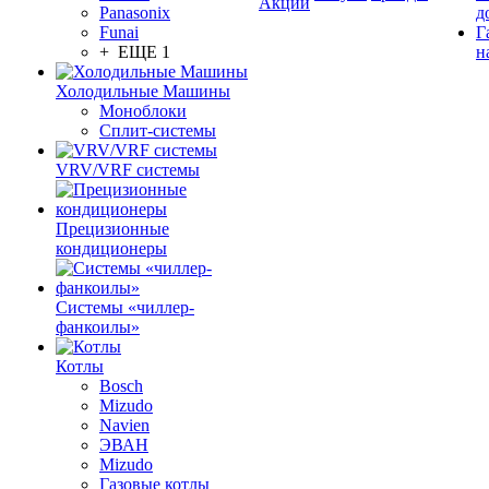
Акции
Panasonix
д
Funai
Г
+ ЕЩЕ 1
н
Холодильные Машины
Моноблоки
Сплит-системы
VRV/VRF системы
Прецизионные
кондиционеры
Системы «чиллер-
фанкоилы»
Котлы
Bosch
Mizudo
Navien
ЭВАН
Mizudo
Газовые котлы