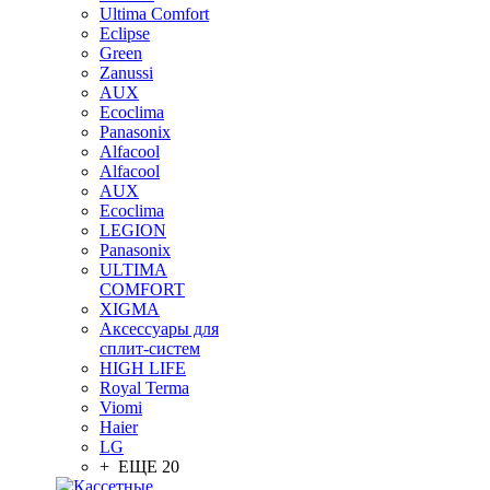
Ultima Comfort
Eclipse
Green
Zanussi
AUX
Ecoclima
Panasonix
Alfacool
Alfacool
AUX
Ecoclima
LEGION
Panasonix
ULTIMA
COMFORT
XIGMA
Аксессуары для
сплит-систем
HIGH LIFE
Royal Terma
Viomi
Haier
LG
+ ЕЩЕ 20