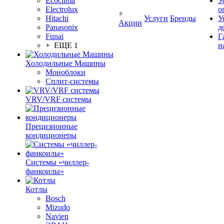
Ecoclima
У
Electrolux
о
Hitachi
Услуги
Бренды
У
Акции
Panasonix
д
Funai
Г
+ ЕЩЕ 1
н
Холодильные Машины
Моноблоки
Сплит-системы
VRV/VRF системы
Прецизионные
кондиционеры
Системы «чиллер-
фанкоилы»
Котлы
Bosch
Mizudo
Navien