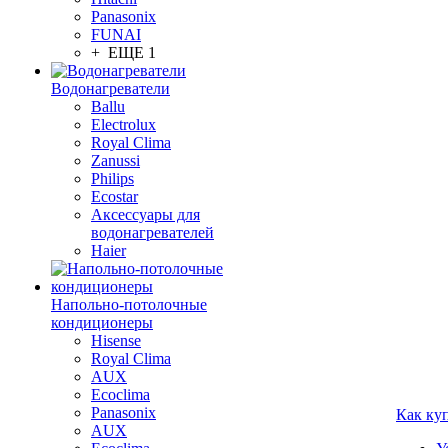
Panasonix
FUNAI
+ ЕЩЕ 1
Водонагреватели
Ballu
Electrolux
Royal Clima
Zanussi
Philips
Ecostar
Аксессуары для
водонагревателей
Haier
Напольно-потолочные
кондиционеры
Hisense
Royal Clima
AUX
Ecoclima
Panasonix
Как ку
AUX