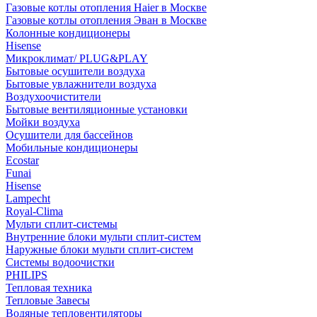
Газовые котлы отопления Haier в Москве
Газовые котлы отопления Эван в Москве
Колонные кондиционеры
Hisense
Микроклимат/ PLUG&PLAY
Бытовые осушители воздуха
Бытовые увлажнители воздуха
Воздухоочистители
Бытовые вентиляционные установки
Мойки воздуха
Осушители для бассейнов
Мобильные кондиционеры
Ecostar
Funai
Hisense
Lampecht
Royal-Clima
Мульти сплит-системы
Внутренние блоки мульти сплит-систем
Наружные блоки мульти сплит-систем
Системы водоочистки
PHILIPS
Тепловая техника
Тепловые Завесы
Водяные тепловентиляторы