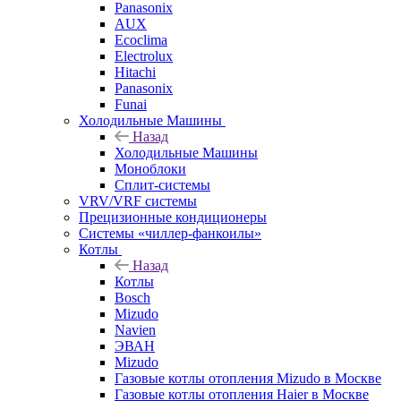
Panasonix
AUX
Ecoclima
Electrolux
Hitachi
Panasonix
Funai
Холодильные Машины
Назад
Холодильные Машины
Моноблоки
Сплит-системы
VRV/VRF системы
Прецизионные кондиционеры
Системы «чиллер-фанкоилы»
Котлы
Назад
Котлы
Bosch
Mizudo
Navien
ЭВАН
Mizudo
Газовые котлы отопления Mizudo в Москве
Газовые котлы отопления Haier в Москве