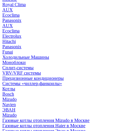
Royal Clima
AUX
Ecoclima
Panasonix
AUX
Ecoclima
Electrolux
Hitachi
Panasonix
Funai
Холодильные Машины
Моноблоки
Сплит-системы
VRV/VRF системы
Прецизионные кондиционеры
Системы «чиллер-фанкоилы»
Котлы
Bosch
Mizudo
Navien
ЭВАН
Mizudo
Газовые котлы отопления Mizudo в Москве
Газовые котлы отопления Haier в Москве
Газовые котлы отопления Эван в Москве