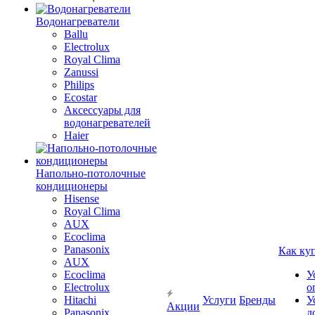
Водонагреватели
Ballu
Electrolux
Royal Clima
Zanussi
Philips
Ecostar
Аксессуары для
водонагревателей
Haier
Напольно-потолочные
кондиционеры
Hisense
Royal Clima
AUX
Ecoclima
Panasonix
Как ку
AUX
Ecoclima
У
Electrolux
о
Hitachi
Услуги
Бренды
У
Акции
Panasonix
д