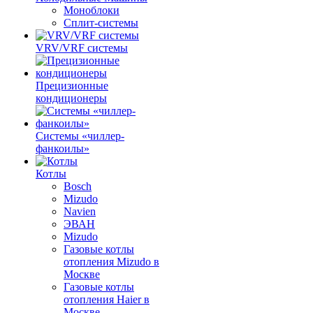
Моноблоки
Сплит-системы
VRV/VRF системы
Прецизионные
кондиционеры
Системы «чиллер-
фанкоилы»
Котлы
Bosch
Mizudo
Navien
ЭВАН
Mizudo
Газовые котлы
отопления Mizudo в
Москве
Газовые котлы
отопления Haier в
Москве