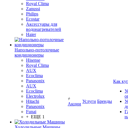
Royal Clima
Zanussi
Philips
Ecostar
Аксессуары для
водонагревателей
Haier
Напольно-потолочные
кондиционеры
Hisense
Royal Clima
AUX
Ecoclima
Panasonix
Как ку
AUX
Ecoclima
У
Electrolux
о
Hitachi
Услуги
Бренды
У
Акции
Panasonix
д
Funai
Г
+ ЕЩЕ 1
н
Холодильные Машины