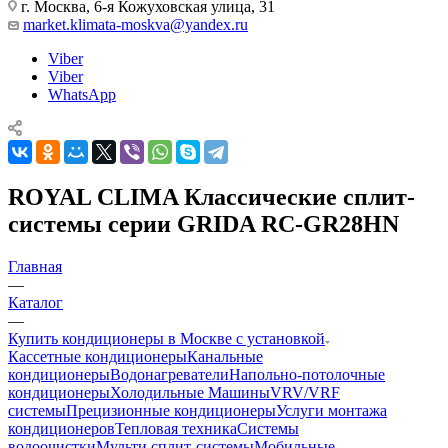
г. Москва, 6-я Кожуховская улица, 31
market.klimata-moskva@yandex.ru
Viber
Viber
WhatsApp
ROYAL CLIMA Классические сплит-
системы серии GRIDA RC-GR28HN
Главная
—
Каталог
—
Купить кондиционеры в Москве с установкой
Кассетные кондиционеры
Канальные
кондиционеры
Водонагреватели
Напольно-потолочные
кондиционеры
Холодильные Машины
VRV/VRF
системы
Прецизионные кондиционеры
Услуги монтажа
кондиционеров
Тепловая техника
Системы
водоочистки
Мульти сплит-системы
Мобильные