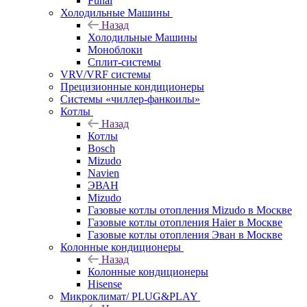
Funai
Холодильные Машины
Назад
Холодильные Машины
Моноблоки
Сплит-системы
VRV/VRF системы
Прецизионные кондиционеры
Системы «чиллер-фанкоилы»
Котлы
Назад
Котлы
Bosch
Mizudo
Navien
ЭВАН
Mizudo
Газовые котлы отопления Mizudo в Москве
Газовые котлы отопления Haier в Москве
Газовые котлы отопления Эван в Москве
Колонные кондиционеры
Назад
Колонные кондиционеры
Hisense
Микроклимат/ PLUG&PLAY