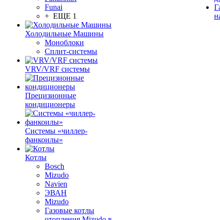
Funai
Г
+ ЕЩЕ 1
н
Холодильные Машины
Моноблоки
Сплит-системы
VRV/VRF системы
Прецизионные
кондиционеры
Системы «чиллер-
фанкоилы»
Котлы
Bosch
Mizudo
Navien
ЭВАН
Mizudo
Газовые котлы
отопления Mizudo в