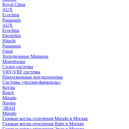
Royal Clima
AUX
Ecoclima
Panasonix
AUX
Ecoclima
Electrolux
Hitachi
Panasonix
Funai
Холодильные Машины
Моноблоки
Сплит-системы
VRV/VRF системы
Прецизионные кондиционеры
Системы «чиллер-фанкоилы»
Котлы
Bosch
Mizudo
Navien
ЭВАН
Mizudo
Газовые котлы отопления Mizudo в Москве
Газовые котлы отопления Haier в Москве
Газовые котлы отопления Эван в Москве