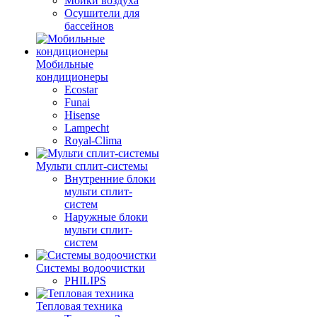
Мойки воздуха
Осушители для
бассейнов
Мобильные
кондиционеры
Ecostar
Funai
Hisense
Lampecht
Royal-Clima
Мульти сплит-системы
Внутренние блоки
мульти сплит-
систем
Наружные блоки
мульти сплит-
систем
Системы водоочистки
PHILIPS
Тепловая техника