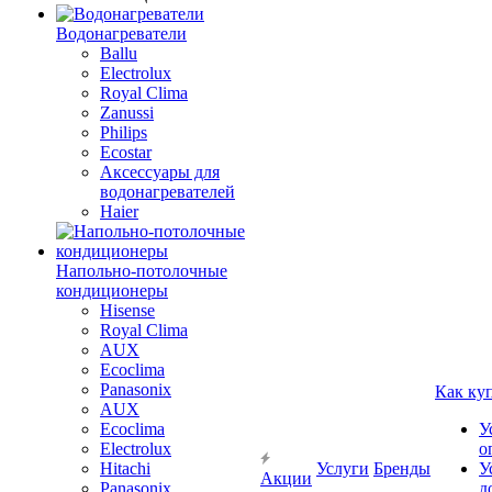
Водонагреватели
Ballu
Electrolux
Royal Clima
Zanussi
Philips
Ecostar
Аксессуары для
водонагревателей
Haier
Напольно-потолочные
кондиционеры
Hisense
Royal Clima
AUX
Ecoclima
Panasonix
Как ку
AUX
Ecoclima
У
Electrolux
о
Hitachi
Услуги
Бренды
У
Акции
Panasonix
д