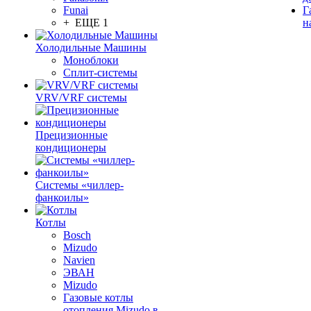
Funai
Г
+ ЕЩЕ 1
н
Холодильные Машины
Моноблоки
Сплит-системы
VRV/VRF системы
Прецизионные
кондиционеры
Системы «чиллер-
фанкоилы»
Котлы
Bosch
Mizudo
Navien
ЭВАН
Mizudo
Газовые котлы
отопления Mizudo в