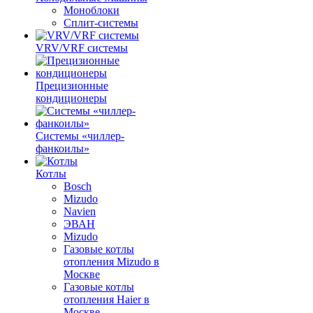
Моноблоки
Сплит-системы
VRV/VRF системы
Прецизионные
кондиционеры
Системы «чиллер-
фанкоилы»
Котлы
Bosch
Mizudo
Navien
ЭВАН
Mizudo
Газовые котлы
отопления Mizudo в
Москве
Газовые котлы
отопления Haier в
Москве