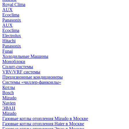
Royal Clima
AUX
Ecoclima
Panasonix
AUX
Ecoclima
Electrolux
Hitachi
Panasonix
Funai
Холодильные Машины
Моноблоки
Сплит-системы
VRV/VRF системы
Прецизионные кондиционеры
Системы «чиллер-фанкоилы»
Котлы
Bosch
Mizudo
Navien
ЭВАН
Mizudo
Газовые котлы отопления Mizudo в Москве
Газовые котлы отопления Haier в Москве
Газовые котлы отопления Эван в Москве