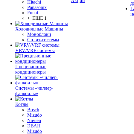
Акции
Hitachi
д
Panasonix
Г
Funai
н
+ ЕЩЕ 1
Холодильные Машины
Моноблоки
Сплит-системы
VRV/VRF системы
Прецизионные
кондиционеры
Системы «чиллер-
фанкоилы»
Котлы
Bosch
Mizudo
Navien
ЭВАН
Mizudo