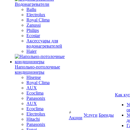
Водонагреватели
Ballu
Electrolux
Royal Clima
Zanussi
Philips
Ecostar
Аксессуары для
водонагревателей
Haier
Напольно-потолочные
кондиционеры
Hisense
Royal Clima
AUX
Ecoclima
Как ку
Panasonix
AUX
У
Ecoclima
о
Electrolux
Услуги
Бренды
У
Акции
Hitachi
д
Panasonix
Г
Funai