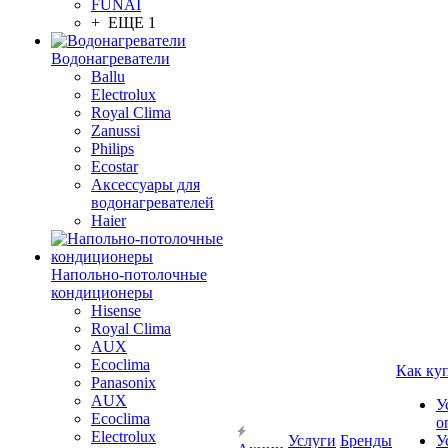
FUNAI
+ ЕЩЕ 1
Водонагреватели
Ballu
Electrolux
Royal Clima
Zanussi
Philips
Ecostar
Аксессуары для
водонагревателей
Haier
Напольно-потолочные
кондиционеры
Hisense
Royal Clima
AUX
Ecoclima
Как ку
Panasonix
AUX
У
Ecoclima
о
Electrolux
Услуги
Бренды
У