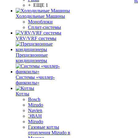
н
+ ЕЩЕ 1
Холодильные Машины
Моноблоки
Сплит-системы
VRV/VRF системы
Прецизионные
кондиционеры
Системы «чиллер-
фанкоилы»
Котлы
Bosch
Mizudo
Navien
ЭВАН
Mizudo
Газовые котлы
отопления Mizudo в