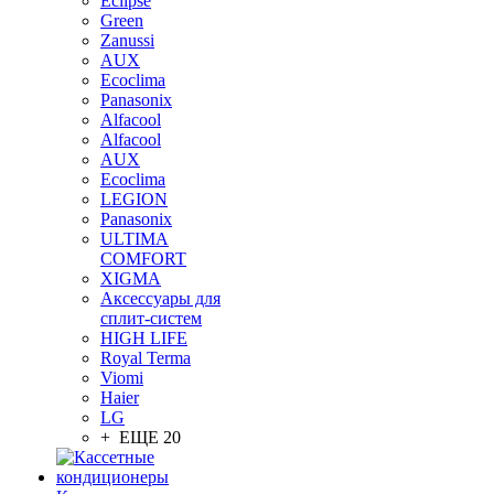
Eclipse
Green
Zanussi
AUX
Ecoclima
Panasonix
Alfacool
Alfacool
AUX
Ecoclima
LEGION
Panasonix
ULTIMA
COMFORT
XIGMA
Аксессуары для
сплит-систем
HIGH LIFE
Royal Terma
Viomi
Haier
LG
+ ЕЩЕ 20