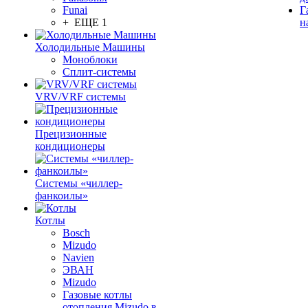
Funai
Г
+ ЕЩЕ 1
н
Холодильные Машины
Моноблоки
Сплит-системы
VRV/VRF системы
Прецизионные
кондиционеры
Системы «чиллер-
фанкоилы»
Котлы
Bosch
Mizudo
Navien
ЭВАН
Mizudo
Газовые котлы
отопления Mizudo в