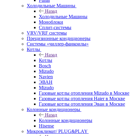
Funai
Холодильные Машины
Назад
Холодильные Машины
Моноблоки
Сплит-системы
VRV/VRF системы
Прецизионные кондиционеры
Системы «чиллер-фанкоилы»
Котлы
Назад
Котлы
Bosch
Mizudo
Navien
ЭВАН
Mizudo
Газовые котлы отопления Mizudo в Москве
Газовые котлы отопления Haier в Москве
Газовые котлы отопления Эван в Москве
Колонные кондиционеры
Назад
Колонные кондиционеры
Hisense
Микроклимат/ PLUG&PLAY