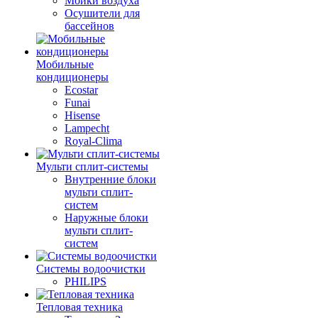
Мойки воздуха
Осушители для
бассейнов
Мобильные
кондиционеры
Ecostar
Funai
Hisense
Lampecht
Royal-Clima
Мульти сплит-системы
Внутренние блоки
мульти сплит-
систем
Наружные блоки
мульти сплит-
систем
Системы водоочистки
PHILIPS
Тепловая техника