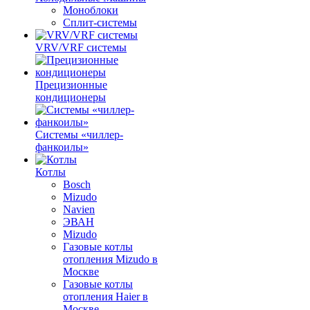
Моноблоки
Сплит-системы
VRV/VRF системы
Прецизионные
кондиционеры
Системы «чиллер-
фанкоилы»
Котлы
Bosch
Mizudo
Navien
ЭВАН
Mizudo
Газовые котлы
отопления Mizudo в
Москве
Газовые котлы
отопления Haier в
Москве