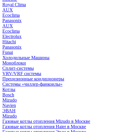
Royal Clima
AUX
Ecoclima
Panasonix
AUX
Ecoclima
Electrolux
Hitachi
Panasonix
Funai
Холодильные Машины
Моноблоки
Сплит-системы
VRV/VRF системы
Прецизионные кондиционеры
Системы «чиллер-фанкоилы»
Котлы
Bosch
Mizudo
Navien
ЭВАН
Mizudo
Газовые котлы отопления Mizudo в Москве
Газовые котлы отопления Haier в Москве
Газовые котлы отопления Эван в Москве