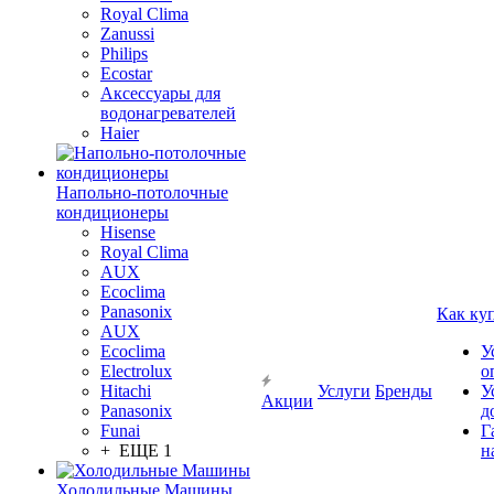
Royal Clima
Zanussi
Philips
Ecostar
Аксессуары для
водонагревателей
Haier
Напольно-потолочные
кондиционеры
Hisense
Royal Clima
AUX
Ecoclima
Panasonix
Как ку
AUX
Ecoclima
У
Electrolux
о
Hitachi
Услуги
Бренды
У
Акции
Panasonix
д
Funai
Г
+ ЕЩЕ 1
н
Холодильные Машины