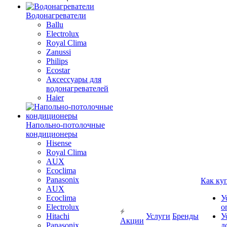
Водонагреватели
Ballu
Electrolux
Royal Clima
Zanussi
Philips
Ecostar
Аксессуары для
водонагревателей
Haier
Напольно-потолочные
кондиционеры
Hisense
Royal Clima
AUX
Ecoclima
Panasonix
Как ку
AUX
Ecoclima
У
Electrolux
о
Hitachi
Услуги
Бренды
У
Акции
Panasonix
д