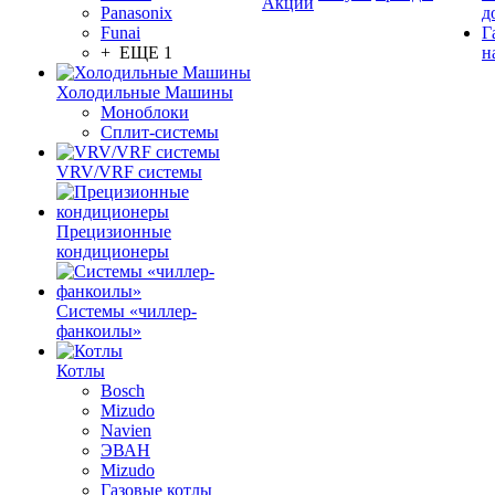
Акции
Panasonix
д
Funai
Г
+ ЕЩЕ 1
н
Холодильные Машины
Моноблоки
Сплит-системы
VRV/VRF системы
Прецизионные
кондиционеры
Системы «чиллер-
фанкоилы»
Котлы
Bosch
Mizudo
Navien
ЭВАН
Mizudo
Газовые котлы