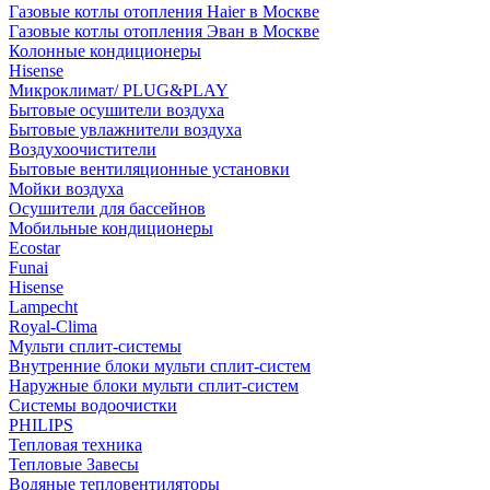
Газовые котлы отопления Haier в Москве
Газовые котлы отопления Эван в Москве
Колонные кондиционеры
Hisense
Микроклимат/ PLUG&PLAY
Бытовые осушители воздуха
Бытовые увлажнители воздуха
Воздухоочистители
Бытовые вентиляционные установки
Мойки воздуха
Осушители для бассейнов
Мобильные кондиционеры
Ecostar
Funai
Hisense
Lampecht
Royal-Clima
Мульти сплит-системы
Внутренние блоки мульти сплит-систем
Наружные блоки мульти сплит-систем
Системы водоочистки
PHILIPS
Тепловая техника
Тепловые Завесы
Водяные тепловентиляторы