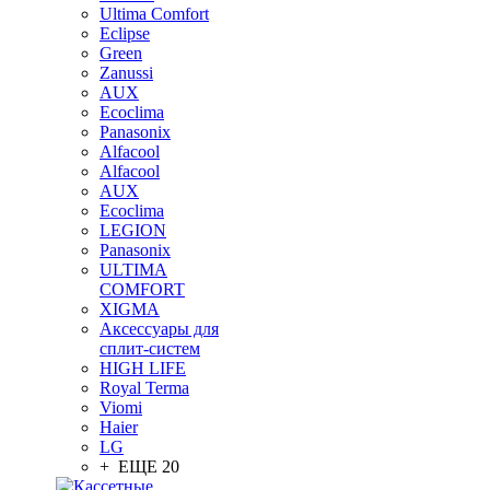
Ultima Comfort
Eclipse
Green
Zanussi
AUX
Ecoclima
Panasonix
Alfacool
Alfacool
AUX
Ecoclima
LEGION
Panasonix
ULTIMA
COMFORT
XIGMA
Аксессуары для
сплит-систем
HIGH LIFE
Royal Terma
Viomi
Haier
LG
+ ЕЩЕ 20