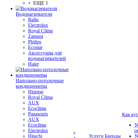
+ ЕЩЕ 1
Водонагреватели
Ballu
Electrolux
Royal Clima
Zanussi
Philips
Ecostar
Аксессуары для
водонагревателей
Haier
Напольно-потолочные
кондиционеры
Hisense
Royal Clima
AUX
Ecoclima
Panasonix
Как ку
AUX
Ecoclima
У
Electrolux
о
Hitachi
Услуги
Бренды
У