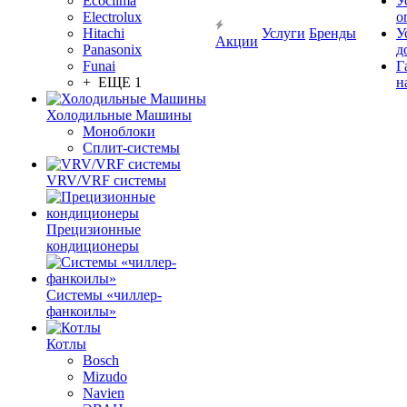
Ecoclima
У
Electrolux
о
Hitachi
Услуги
Бренды
У
Акции
Panasonix
д
Funai
Г
+ ЕЩЕ 1
н
Холодильные Машины
Моноблоки
Сплит-системы
VRV/VRF системы
Прецизионные
кондиционеры
Системы «чиллер-
фанкоилы»
Котлы
Bosch
Mizudo
Navien