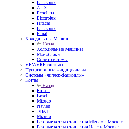
Panasonix
AUX
Ecoclima
Electrolux
Hitachi
Panasonix
Funai
Холодильные Машины
Назад
Холодильные Машины
Моноблоки
Сплит-системы
VRV/VRF системы
Прецизионные кондиционеры
Системы «чиллер-фанкоилы»
Котлы
Назад
Котлы
Bosch
Mizudo
Navien
ЭВАН
Mizudo
Газовые котлы отопления Mizudo в Москве
Газовые котлы отопления Haier в Москве