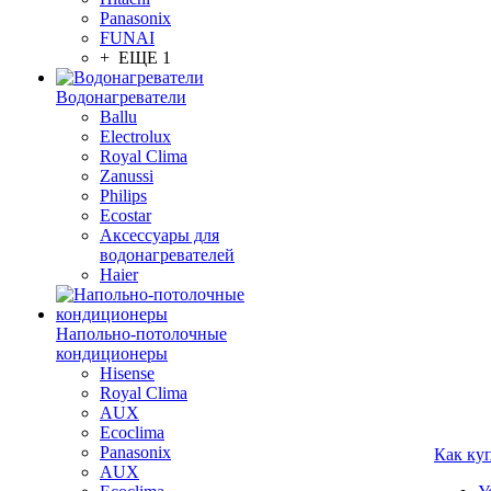
Panasonix
FUNAI
+ ЕЩЕ 1
Водонагреватели
Ballu
Electrolux
Royal Clima
Zanussi
Philips
Ecostar
Аксессуары для
водонагревателей
Haier
Напольно-потолочные
кондиционеры
Hisense
Royal Clima
AUX
Ecoclima
Panasonix
Как ку
AUX