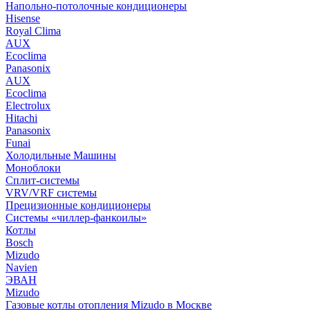
Напольно-потолочные кондиционеры
Hisense
Royal Clima
AUX
Ecoclima
Panasonix
AUX
Ecoclima
Electrolux
Hitachi
Panasonix
Funai
Холодильные Машины
Моноблоки
Сплит-системы
VRV/VRF системы
Прецизионные кондиционеры
Системы «чиллер-фанкоилы»
Котлы
Bosch
Mizudo
Navien
ЭВАН
Mizudo
Газовые котлы отопления Mizudo в Москве