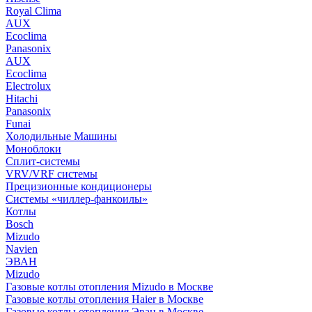
Royal Clima
AUX
Ecoclima
Panasonix
AUX
Ecoclima
Electrolux
Hitachi
Panasonix
Funai
Холодильные Машины
Моноблоки
Сплит-системы
VRV/VRF системы
Прецизионные кондиционеры
Системы «чиллер-фанкоилы»
Котлы
Bosch
Mizudo
Navien
ЭВАН
Mizudo
Газовые котлы отопления Mizudo в Москве
Газовые котлы отопления Haier в Москве
Газовые котлы отопления Эван в Москве