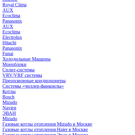
Royal Clima
AUX
Ecoclima
Panasonix
AUX
Ecoclima
Electrolux
Hitachi
Panasonix
Funai
Холодильные Машины
Моноблоки
Сплит-системы
VRV/VRF системы
Прецизионные кондиционеры
Системы «чиллер-фанкоилы»
Котлы
Bosch
Mizudo
Navien
ЭВАН
Mizudo
Газовые котлы отопления Mizudo в Москве
Газовые котлы отопления Haier в Москве
Газовые котлы отопления Эван в Москве