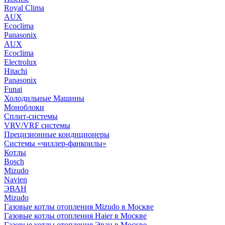
Royal Clima
AUX
Ecoclima
Panasonix
AUX
Ecoclima
Electrolux
Hitachi
Panasonix
Funai
Холодильные Машины
Моноблоки
Сплит-системы
VRV/VRF системы
Прецизионные кондиционеры
Системы «чиллер-фанкоилы»
Котлы
Bosch
Mizudo
Navien
ЭВАН
Mizudo
Газовые котлы отопления Mizudo в Москве
Газовые котлы отопления Haier в Москве
Газовые котлы отопления Эван в Москве