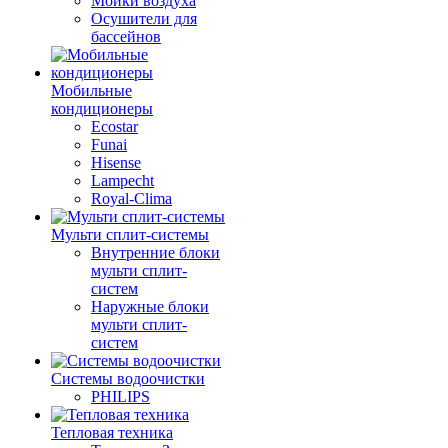
Мойки воздуха
Осушители для
бассейнов
Мобильные
кондиционеры
Ecostar
Funai
Hisense
Lampecht
Royal-Clima
Мульти сплит-системы
Внутренние блоки
мульти сплит-
систем
Наружные блоки
мульти сплит-
систем
Системы водоочистки
PHILIPS
Тепловая техника