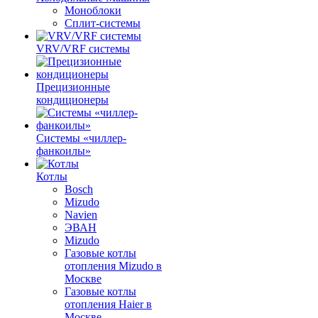
Моноблоки
Сплит-системы
VRV/VRF системы
Прецизионные
кондиционеры
Системы «чиллер-
фанкоилы»
Котлы
Bosch
Mizudo
Navien
ЭВАН
Mizudo
Газовые котлы
отопления Mizudo в
Москве
Газовые котлы
отопления Haier в
Москве