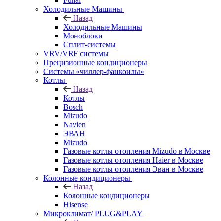
Funai
Холодильные Машины
Назад
Холодильные Машины
Моноблоки
Сплит-системы
VRV/VRF системы
Прецизионные кондиционеры
Системы «чиллер-фанкоилы»
Котлы
Назад
Котлы
Bosch
Mizudo
Navien
ЭВАН
Mizudo
Газовые котлы отопления Mizudo в Москве
Газовые котлы отопления Haier в Москве
Газовые котлы отопления Эван в Москве
Колонные кондиционеры
Назад
Колонные кондиционеры
Hisense
Микроклимат/ PLUG&PLAY