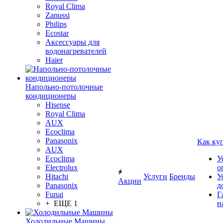
Royal Clima
Zanussi
Philips
Ecostar
Аксессуары для
водонагревателей
Haier
Напольно-потолочные
кондиционеры
Hisense
Royal Clima
AUX
Ecoclima
Panasonix
Как ку
AUX
Ecoclima
У
Electrolux
о
Hitachi
Услуги
Бренды
У
Акции
Panasonix
д
Funai
Г
+ ЕЩЕ 1
н
Холодильные Машины