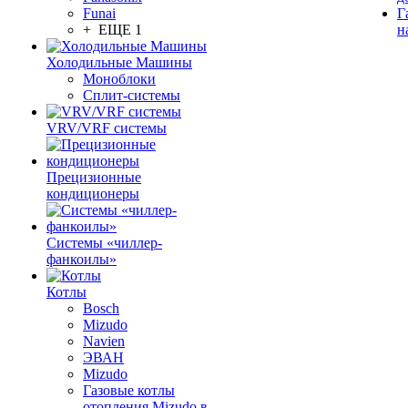
Funai
Г
+ ЕЩЕ 1
н
Холодильные Машины
Моноблоки
Сплит-системы
VRV/VRF системы
Прецизионные
кондиционеры
Системы «чиллер-
фанкоилы»
Котлы
Bosch
Mizudo
Navien
ЭВАН
Mizudo
Газовые котлы
отопления Mizudo в