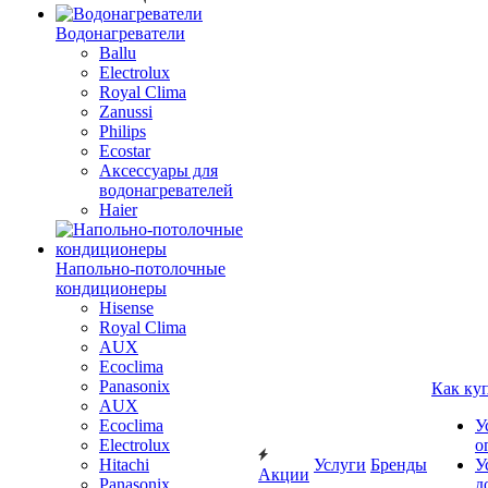
Водонагреватели
Ballu
Electrolux
Royal Clima
Zanussi
Philips
Ecostar
Аксессуары для
водонагревателей
Haier
Напольно-потолочные
кондиционеры
Hisense
Royal Clima
AUX
Ecoclima
Panasonix
Как ку
AUX
Ecoclima
У
Electrolux
о
Hitachi
Услуги
Бренды
У
Акции
Panasonix
д