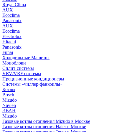
Royal Clima
AUX
Ecoclima
Panasonix
AUX
Ecoclima
Electrolux
Hitachi
Panasonix
Funai
Холодильные Машины
Моноблоки
Сплит-системы
VRV/VRF системы
Прецизионные кондиционеры
Системы «чиллер-фанкоилы»
Котлы
Bosch
Mizudo
Navien
ЭВАН
Mizudo
Газовые котлы отопления Mizudo в Москве
Газовые котлы отопления Haier в Москве
Газовые котлы отопления Эван в Москве