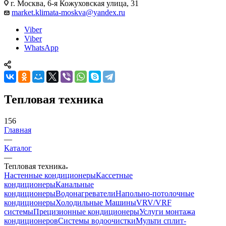
г. Москва, 6-я Кожуховская улица, 31
market.klimata-moskva@yandex.ru
Viber
Viber
WhatsApp
Тепловая техника
156
Главная
—
Каталог
—
Тепловая техника
Настенные кондиционеры
Кассетные
кондиционеры
Канальные
кондиционеры
Водонагреватели
Напольно-потолочные
кондиционеры
Холодильные Машины
VRV/VRF
системы
Прецизионные кондиционеры
Услуги монтажа
кондиционеров
Системы водоочистки
Мульти сплит-