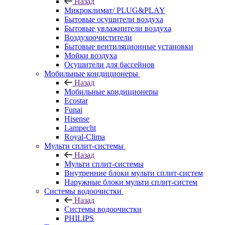
Назад
Микроклимат/ PLUG&PLAY
Бытовые осушители воздуха
Бытовые увлажнители воздуха
Воздухоочистители
Бытовые вентиляционные установки
Мойки воздуха
Осушители для бассейнов
Мобильные кондиционеры
Назад
Мобильные кондиционеры
Ecostar
Funai
Hisense
Lampecht
Royal-Clima
Мульти сплит-системы
Назад
Мульти сплит-системы
Внутренние блоки мульти сплит-систем
Наружные блоки мульти сплит-систем
Системы водоочистки
Назад
Системы водоочистки
PHILIPS