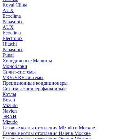
Royal Clima
AUX
Ecoclima
Panasonix
AUX
Ecoclima
Electrolux
Hitachi
Panasonix
Funai
Холодильные Машины
Моноблоки
Сплит-системы
VRV/VRF системы
Прецизионные кондиционеры
Системы «чиллер-фанкоилы»
Котлы
Bosch
Mizudo
Navien
ЭВАН
Mizudo
Газовые котлы отопления Mizudo в Москве
Газовые котлы отопления Haier в Москве
Газовые котлы отопления Эван в Москве