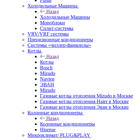
Funai
Холодильные Машины
Назад
Холодильные Машины
Моноблоки
Сплит-системы
VRV/VRF системы
Прецизионные кондиционеры
Системы «чиллер-фанкоилы»
Котлы
Назад
Котлы
Bosch
Mizudo
Navien
ЭВАН
Mizudo
Газовые котлы отопления Mizudo в Москве
Газовые котлы отопления Haier в Москве
Газовые котлы отопления Эван в Москве
Колонные кондиционеры
Назад
Колонные кондиционеры
Hisense
Микроклимат/ PLUG&PLAY