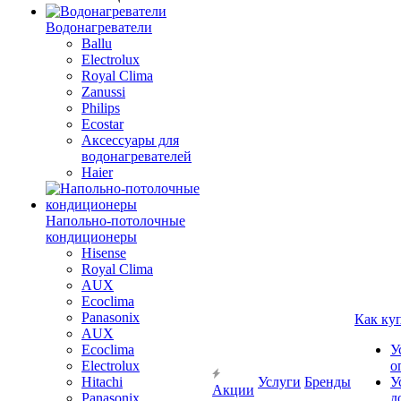
Водонагреватели
Ballu
Electrolux
Royal Clima
Zanussi
Philips
Ecostar
Аксессуары для
водонагревателей
Haier
Напольно-потолочные
кондиционеры
Hisense
Royal Clima
AUX
Ecoclima
Panasonix
Как ку
AUX
Ecoclima
У
Electrolux
о
Hitachi
Услуги
Бренды
У
Акции
Panasonix
д