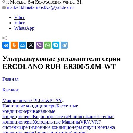
г. Москва, 6-я Кожуховская улица, 31
market.klimata-moskva@yandex.ru
Viber
Viber
WhatsApp
Ультразвуковые увлажнители серии
ERCOLANO RUH-ER300/5.0M-WT
Главная
—
Каталог
—
Микроклимат/ PLUG&PLAY
Настенные кондиционеры
Кассетные
кондиционеры
Канальные
кондиционеры
Водонагреватели
Напольно-потолочные
кондиционеры
Холодильные Машины
VRV/VRF
системы
Прецизионные кондиционеры
Услуги монтажа
кондиционеров
Тепловая техника
Системы