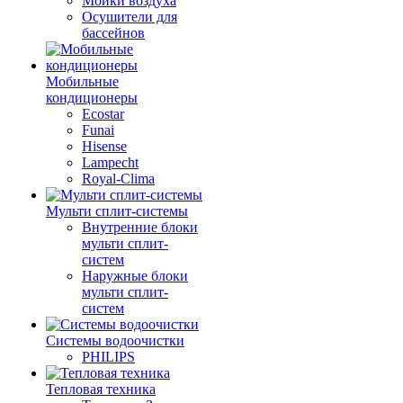
Мойки воздуха
Осушители для
бассейнов
Мобильные
кондиционеры
Ecostar
Funai
Hisense
Lampecht
Royal-Clima
Мульти сплит-системы
Внутренние блоки
мульти сплит-
систем
Наружные блоки
мульти сплит-
систем
Системы водоочистки
PHILIPS
Тепловая техника