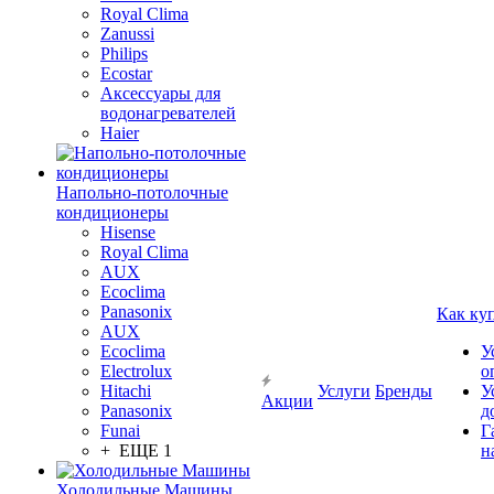
Royal Clima
Zanussi
Philips
Ecostar
Аксессуары для
водонагревателей
Haier
Напольно-потолочные
кондиционеры
Hisense
Royal Clima
AUX
Ecoclima
Panasonix
Как ку
AUX
Ecoclima
У
Electrolux
о
Hitachi
Услуги
Бренды
У
Акции
Panasonix
д
Funai
Г
+ ЕЩЕ 1
н
Холодильные Машины