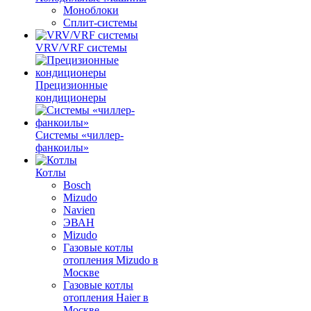
Моноблоки
Сплит-системы
VRV/VRF системы
Прецизионные
кондиционеры
Системы «чиллер-
фанкоилы»
Котлы
Bosch
Mizudo
Navien
ЭВАН
Mizudo
Газовые котлы
отопления Mizudo в
Москве
Газовые котлы
отопления Haier в
Москве