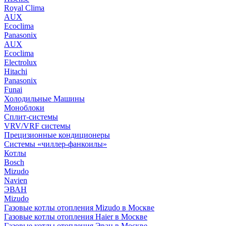
Royal Clima
AUX
Ecoclima
Panasonix
AUX
Ecoclima
Electrolux
Hitachi
Panasonix
Funai
Холодильные Машины
Моноблоки
Сплит-системы
VRV/VRF системы
Прецизионные кондиционеры
Системы «чиллер-фанкоилы»
Котлы
Bosch
Mizudo
Navien
ЭВАН
Mizudo
Газовые котлы отопления Mizudo в Москве
Газовые котлы отопления Haier в Москве
Газовые котлы отопления Эван в Москве