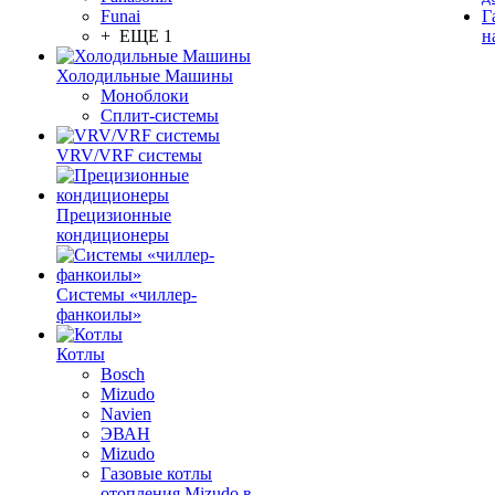
Funai
Г
+ ЕЩЕ 1
н
Холодильные Машины
Моноблоки
Сплит-системы
VRV/VRF системы
Прецизионные
кондиционеры
Системы «чиллер-
фанкоилы»
Котлы
Bosch
Mizudo
Navien
ЭВАН
Mizudo
Газовые котлы
отопления Mizudo в