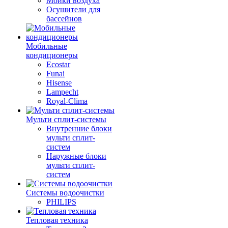
Мойки воздуха
Осушители для
бассейнов
Мобильные
кондиционеры
Ecostar
Funai
Hisense
Lampecht
Royal-Clima
Мульти сплит-системы
Внутренние блоки
мульти сплит-
систем
Наружные блоки
мульти сплит-
систем
Системы водоочистки
PHILIPS
Тепловая техника