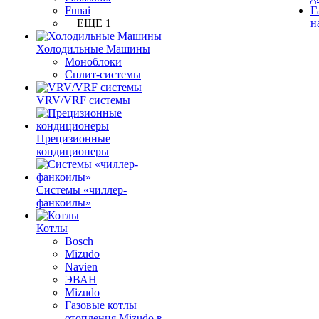
Funai
Г
+ ЕЩЕ 1
н
Холодильные Машины
Моноблоки
Сплит-системы
VRV/VRF системы
Прецизионные
кондиционеры
Системы «чиллер-
фанкоилы»
Котлы
Bosch
Mizudo
Navien
ЭВАН
Mizudo
Газовые котлы
отопления Mizudo в