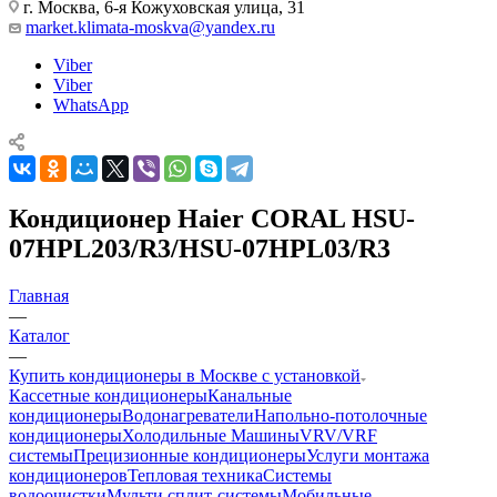
г. Москва, 6-я Кожуховская улица, 31
market.klimata-moskva@yandex.ru
Viber
Viber
WhatsApp
Кондиционер Haier CORAL HSU-
07HPL203/R3/HSU-07HPL03/R3
Главная
—
Каталог
—
Купить кондиционеры в Москве с установкой
Кассетные кондиционеры
Канальные
кондиционеры
Водонагреватели
Напольно-потолочные
кондиционеры
Холодильные Машины
VRV/VRF
системы
Прецизионные кондиционеры
Услуги монтажа
кондиционеров
Тепловая техника
Системы
водоочистки
Мульти сплит-системы
Мобильные