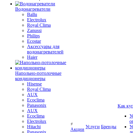
Водонагреватели
Ballu
Electrolux
Royal Clima
Zanussi
Philips
Ecostar
Аксессуары для
водонагревателей
Haier
Напольно-потолочные
кондиционеры
Hisense
Royal Clima
AUX
Ecoclima
Panasonix
Как ку
AUX
Ecoclima
У
Electrolux
о
Hitachi
Услуги
Бренды
У
Акции
Panasonix
д