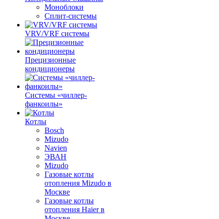
Моноблоки
Сплит-системы
VRV/VRF системы
Прецизионные
кондиционеры
Системы «чиллер-
фанкоилы»
Котлы
Bosch
Mizudo
Navien
ЭВАН
Mizudo
Газовые котлы
отопления Mizudo в
Москве
Газовые котлы
отопления Haier в
Москве