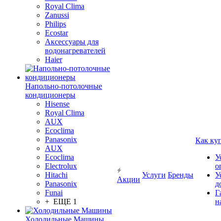
Royal Clima
Zanussi
Philips
Ecostar
Аксессуары для
водонагревателей
Haier
Напольно-потолочные
кондиционеры
Hisense
Royal Clima
AUX
Ecoclima
Panasonix
Как ку
AUX
Ecoclima
У
Electrolux
о
Hitachi
Услуги
Бренды
У
Акции
Panasonix
д
Funai
Г
+ ЕЩЕ 1
н
Холодильные Машины