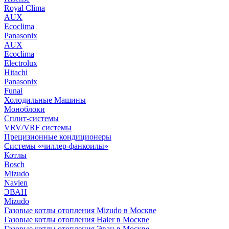
Royal Clima
AUX
Ecoclima
Panasonix
AUX
Ecoclima
Electrolux
Hitachi
Panasonix
Funai
Холодильные Машины
Моноблоки
Сплит-системы
VRV/VRF системы
Прецизионные кондиционеры
Системы «чиллер-фанкоилы»
Котлы
Bosch
Mizudo
Navien
ЭВАН
Mizudo
Газовые котлы отопления Mizudo в Москве
Газовые котлы отопления Haier в Москве
Газовые котлы отопления Эван в Москве