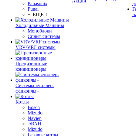
Акции
Panasonix
д
Funai
Г
+ ЕЩЕ 1
н
Холодильные Машины
Моноблоки
Сплит-системы
VRV/VRF системы
Прецизионные
кондиционеры
Системы «чиллер-
фанкоилы»
Котлы
Bosch
Mizudo
Navien
ЭВАН
Mizudo
Газовые котлы