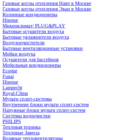
Газовые котлы отопления Haier в Москве
Газовые котлы отопления Эван в Москве
Колонные кондиционеры
Hisense
Микроклимат/ PLUG&PLAY
Бытовые осушители воздуха
Бытовые увлажнители воздуха
Воздухоочистители
Бытовые вентиляционные установки
Мойки воздуха
Осушители для бассейнов
Мобильные кондиционеры
Ecostar
Funai
Hisense
Lampecht
Royal-Clima
Мульти сплит-системы
Внутренние блоки мульти сплит-систем
Наружные блоки мульти сплит-систем
Системы водоочистки
PHILIPS
Тепловая техника
Тепловые Завесы
Водяные тепловентиляторы