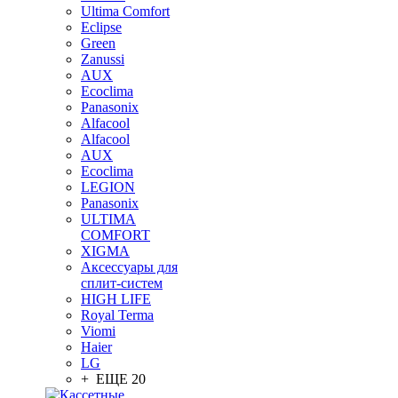
Ultima Comfort
Eclipse
Green
Zanussi
AUX
Ecoclima
Panasonix
Alfacool
Alfacool
AUX
Ecoclima
LEGION
Panasonix
ULTIMA
COMFORT
XIGMA
Аксессуары для
сплит-систем
HIGH LIFE
Royal Terma
Viomi
Haier
LG
+ ЕЩЕ 20