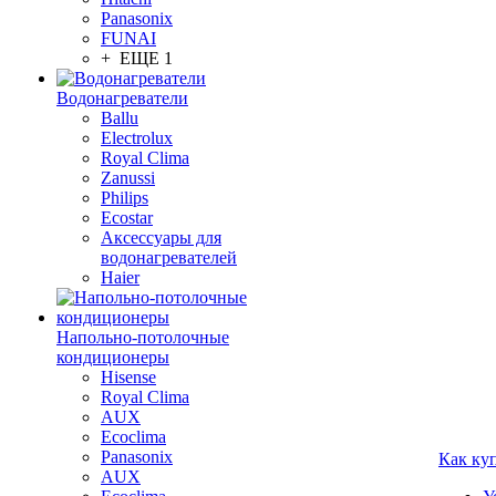
Panasonix
FUNAI
+ ЕЩЕ 1
Водонагреватели
Ballu
Electrolux
Royal Clima
Zanussi
Philips
Ecostar
Аксессуары для
водонагревателей
Haier
Напольно-потолочные
кондиционеры
Hisense
Royal Clima
AUX
Ecoclima
Panasonix
Как ку
AUX