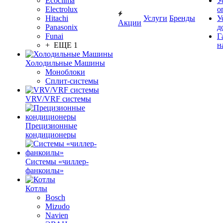
Ecoclima
У
Electrolux
о
Hitachi
Услуги
Бренды
У
Акции
Panasonix
д
Funai
Г
+ ЕЩЕ 1
н
Холодильные Машины
Моноблоки
Сплит-системы
VRV/VRF системы
Прецизионные
кондиционеры
Системы «чиллер-
фанкоилы»
Котлы
Bosch
Mizudo
Navien