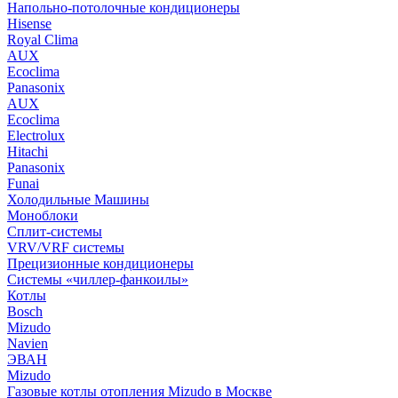
Напольно-потолочные кондиционеры
Hisense
Royal Clima
AUX
Ecoclima
Panasonix
AUX
Ecoclima
Electrolux
Hitachi
Panasonix
Funai
Холодильные Машины
Моноблоки
Сплит-системы
VRV/VRF системы
Прецизионные кондиционеры
Системы «чиллер-фанкоилы»
Котлы
Bosch
Mizudo
Navien
ЭВАН
Mizudo
Газовые котлы отопления Mizudo в Москве