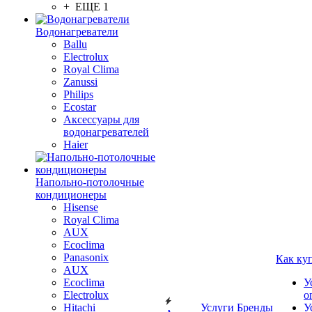
+ ЕЩЕ 1
Водонагреватели
Ballu
Electrolux
Royal Clima
Zanussi
Philips
Ecostar
Аксессуары для
водонагревателей
Haier
Напольно-потолочные
кондиционеры
Hisense
Royal Clima
AUX
Ecoclima
Panasonix
Как ку
AUX
Ecoclima
У
Electrolux
о
Hitachi
Услуги
Бренды
У