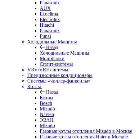
Panasonix
AUX
Ecoclima
Electrolux
Hitachi
Panasonix
Funai
Холодильные Машины
Назад
Холодильные Машины
Моноблоки
Сплит-системы
VRV/VRF системы
Прецизионные кондиционеры
Системы «чиллер-фанкоилы»
Котлы
Назад
Котлы
Bosch
Mizudo
Navien
ЭВАН
Mizudo
Газовые котлы отопления Mizudo в Москве
Газовые котлы отопления Haier в Москве