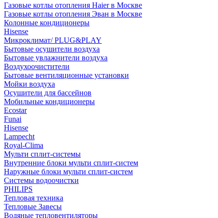
Газовые котлы отопления Haier в Москве
Газовые котлы отопления Эван в Москве
Колонные кондиционеры
Hisense
Микроклимат/ PLUG&PLAY
Бытовые осушители воздуха
Бытовые увлажнители воздуха
Воздухоочистители
Бытовые вентиляционные установки
Мойки воздуха
Осушители для бассейнов
Мобильные кондиционеры
Ecostar
Funai
Hisense
Lampecht
Royal-Clima
Мульти сплит-системы
Внутренние блоки мульти сплит-систем
Наружные блоки мульти сплит-систем
Системы водоочистки
PHILIPS
Тепловая техника
Тепловые Завесы
Водяные тепловентиляторы