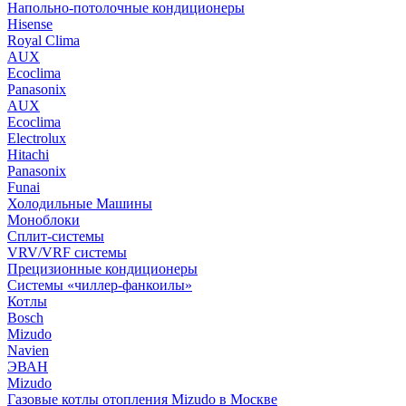
Напольно-потолочные кондиционеры
Hisense
Royal Clima
AUX
Ecoclima
Panasonix
AUX
Ecoclima
Electrolux
Hitachi
Panasonix
Funai
Холодильные Машины
Моноблоки
Сплит-системы
VRV/VRF системы
Прецизионные кондиционеры
Системы «чиллер-фанкоилы»
Котлы
Bosch
Mizudo
Navien
ЭВАН
Mizudo
Газовые котлы отопления Mizudo в Москве