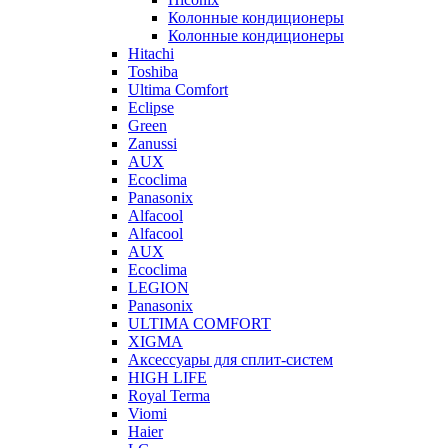
Колонные кондиционеры
Колонные кондиционеры
Hitachi
Toshiba
Ultima Comfort
Eclipse
Green
Zanussi
AUX
Ecoclima
Panasonix
Alfacool
Alfacool
AUX
Ecoclima
LEGION
Panasonix
ULTIMA COMFORT
XIGMA
Аксессуары для сплит-систем
HIGH LIFE
Royal Terma
Viomi
Haier