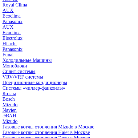
Royal Clima
AUX
Ecoclima
Panasonix
AUX
Ecoclima
Electrolux
Hitachi
Panasonix
Funai
Холодильные Машины
Моноблоки
Сплит-системы
VRV/VRF системы
Прецизионные кондиционеры
Системы «чиллер-фанкоилы»
Котлы
Bosch
Mizudo
Navien
ЭВАН
Mizudo
Газовые котлы отопления Mizudo в Москве
Газовые котлы отопления Haier в Москве
Газовые котлы отопления Эван в Москве