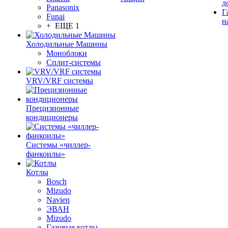
д
Panasonix
Г
Funai
н
+ ЕЩЕ 1
Холодильные Машины
Моноблоки
Сплит-системы
VRV/VRF системы
Прецизионные
кондиционеры
Системы «чиллер-
фанкоилы»
Котлы
Bosch
Mizudo
Navien
ЭВАН
Mizudo
Газовые котлы