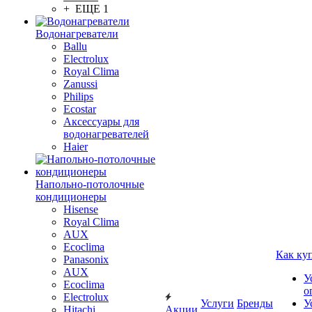
+ ЕЩЕ 1
Водонагреватели
Ballu
Electrolux
Royal Clima
Zanussi
Philips
Ecostar
Аксессуары для
водонагревателей
Haier
Напольно-потолочные
кондиционеры
Hisense
Royal Clima
AUX
Ecoclima
Как ку
Panasonix
AUX
У
Ecoclima
о
Electrolux
Услуги
Бренды
У
Hitachi
Акции